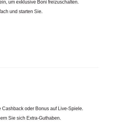
in, um exklusive Boni freizuschalten.
ach und starten Sie.
ie Cashback oder Bonus auf Live-Spiele.
ern Sie sich Extra-Guthaben.