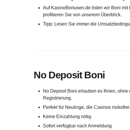
Auf KasinoBonusen.de listen wir Boni mit
profitieren Sie von unserem Überblick.
Tipp: Lesen Sie immer die Umsatzbeding
No Deposit Boni
No Deposit Boni erlauben es Ihnen, ohne 
Registrierung.
Perfekt für Neulinge, die Casinos risiko
Keine Einzahlung nötig
Sofort verfügbar nach Anmeldung