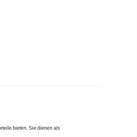
teile bieten. Sie dienen als