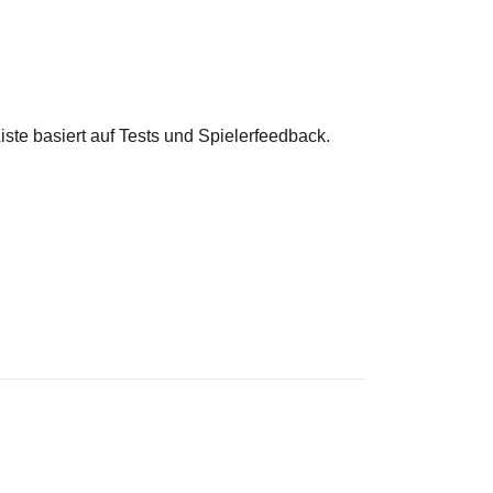
te basiert auf Tests und Spielerfeedback.