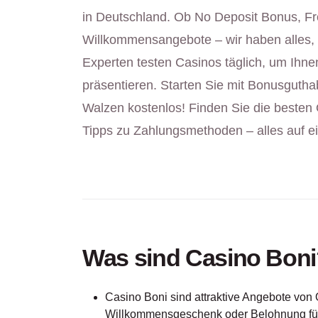
in Deutschland. Ob No Deposit Bonus, Fr
Willkommensangebote – wir haben alles, 
Experten testen Casinos täglich, um Ihne
präsentieren. Starten Sie mit Bonusguth
Walzen kostenlos! Finden Sie die besten 
Tipps zu Zahlungsmethoden – alles auf ei
Was sind Casino Bon
Casino Boni sind attraktive Angebote von O
Willkommensgeschenk oder Belohnung für