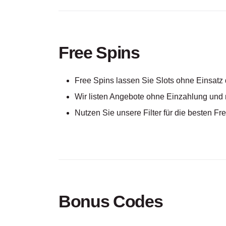
Free Spins
Free Spins lassen Sie Slots ohne Einsatz 
Wir listen Angebote ohne Einzahlung und m
Nutzen Sie unsere Filter für die besten Fr
Bonus Codes